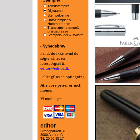
Stempler
Tekststempler
Digistamp
Stempelpenne
Datostempler &
Nummeratører
Translatør- stempel /
prægepresse
Stempelpuder & sværte
Nyhedsbrev
•
Fandt du ikke hvad du
søgte, så ret en
forespørgsel til
editor@editor.dk
- eller gi' os en opringning.
Alle vore priser er
incl.
moms.
Vi modtager:
editor
Strandparken 31,
8000 Aarhus C
Tlf: 20 86 95 17