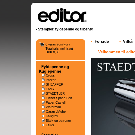
- Stempler, fyldepenne og tilbehør
•
Forside
•
Vilkår
0 varer i
din kurv
Total pris incl. fragt
Velkommen til edito
DKK 0,00
Fyldepenne og
Kuglepenne
Cross
Parker
SHEAFFER
LAMY
STAEDTLER
Fisher Space Pen
Faber Castell
Waterman
Caran d'Ache
Kalligrafi
Blæk og patroner
Etuier