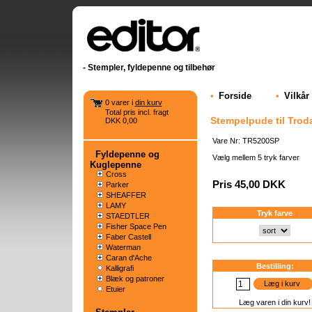
- Stempler, fyldepenne og tilbehør
•
Forside
•
Vilkår
0 varer i
din kurv
Total pris incl. fragt
Stempelpude til Trod
DKK 0,00
Vare Nr: TR5200SP
Fyldepenne og
Vælg mellem 5 tryk farver
Kuglepenne
Cross
Pris 45,00 DKK
Parker
SHEAFFER
LAMY
Tryk farve
STAEDTLER
Fisher Space Pen
Faber Castell
Waterman
Caran d'Ache
Bestilling:
Kalligrafi
Blæk og patroner
Læg i kurv
Etuier
Læg varen i din kurv!