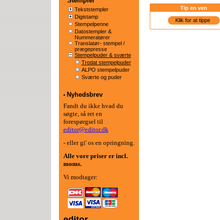
Stempler
Tip en ven
Tekststempler
Digistamp
Klik for at tippe
Stempelpenne
Datostempler &
Nummeratører
Translatør- stempel /
prægepresse
Stempelpuder & sværte
Trodat stempelpuder
ALPO stempelpuder
Sværte og puder
Nyhedsbrev
•
Fandt du ikke hvad du
søgte, så ret en
forespørgsel til
editor@editor.dk
- eller gi' os en opringning.
Alle vore priser er
incl.
moms.
Vi modtager:
editor