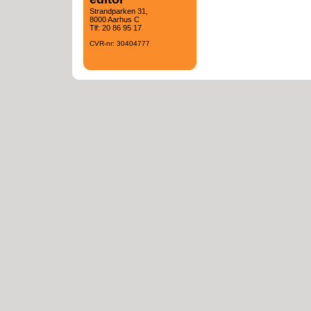
Strandparken 31,
8000 Aarhus C
Tlf: 20 86 95 17
CVR-nr: 30404777