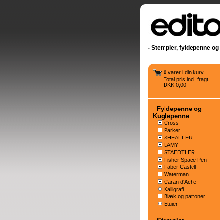
- Stempler, fyldepenne og 
0 varer i
din kurv
Total pris incl. fragt
DKK 0,00
Fyldepenne og
Kuglepenne
Cross
Parker
SHEAFFER
LAMY
STAEDTLER
Fisher Space Pen
Faber Castell
Waterman
Caran d'Ache
Kalligrafi
Blæk og patroner
Etuier