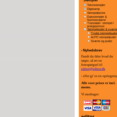
Stempler
Tekststempler
Digistamp
Stempelpenne
Datostempler &
Nummeratører
Translatør- stempel /
prægepresse
Stempelpuder & svært
Trodat stempelpude
ALPO stempelpuder
Sværte og puder
Nyhedsbrev
•
Fandt du ikke hvad du
søgte, så ret en
forespørgsel til
editor@editor.dk
- eller gi' os en opringnin
Alle vore priser er
incl.
moms.
Vi modtager:
editor