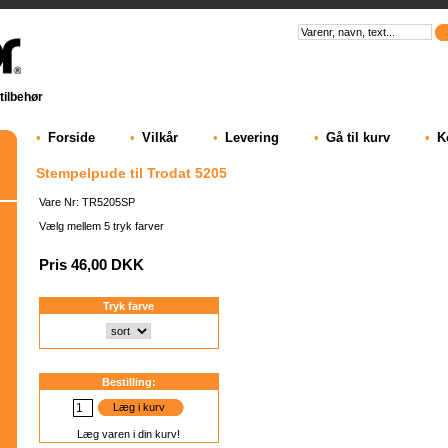
tilbehør
•
Forside
•
Vilkår
•
Levering
•
Gå til kurv
•
K
Stempelpude til Trodat 5205
Vare Nr: TR5205SP
Vælg mellem 5 tryk farver
Pris 46,00 DKK
Tryk farve
Bestilling:
Læg i kurv
Læg varen i din kurv!